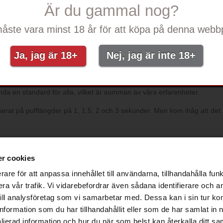
Är du gammal nog?
enheter, eftersom det är det som räknas. Vi testar även med en "puffm
g serie identiska puffar, något som en människa inte kan göra.
åste vara minst 18 år för att köpa på denna webbp
e-cigarettillverkare. Därifrån är det bara att räkna ut matematiken. E
Ja, jag är 18+
Nej, jag är inte 18+
r 1 sekund – och 1 sekund är nästan vad alla använder i sin marknadsf
t eget sätt, är det mycket svårt att säga exakt hur många puffar du som
nda en standard för alla, vilket är summan av våra erfarenheter.
erat på pufflängder på 1, 1,5, 2 och 3 sekunder. Men kom ihåg att det är
SUPPORT
FÖRETAG
Kontakta Ezee
Ezee Trading ApS
r cookies
Om Ezee
Birkerød Kongevej 137F
rare för att anpassa innehållet till användarna, tillhandahålla funk
Blog
3460 Birkerød
ra vår trafik. Vi vidarebefordrar även sådana identifierare och 
Produktguider
Denmark
 till analysföretag som vi samarbetar med. Dessa kan i sin tur k
Nikotininformation
VAT-/company no.: DK36938110
formation som du har tillhandahållit eller som de har samlat in 
Felsökningsguide
ljerad information och hur du när som helst kan återkalla ditt sa