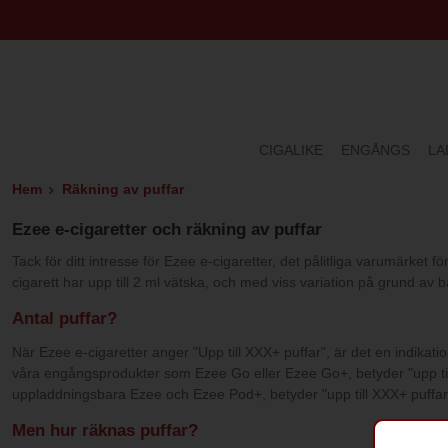
CIGALIKE
ENGÅNGS
LA
Hem
Räkning av puffar
Ezee e-cigaretter och räkning av puffar
Tack för ditt intresse för Ezee e-cigaretter, det pålitliga varumärket
cigarett har upp till 2 ml vätska, och med viss variation på grund av 
Antal puffar?
När Ezee e-cigaretter anger "Upp till XXX+ puffar", är det en indikat
våra engångsprodukter som Ezee Go eller Ezee Go+, betyder "upp till XX
uppladdningsbara Ezee och Ezee Pod+, betyder "upp till XXX+ puffar" at
Men hur räknas puffar?