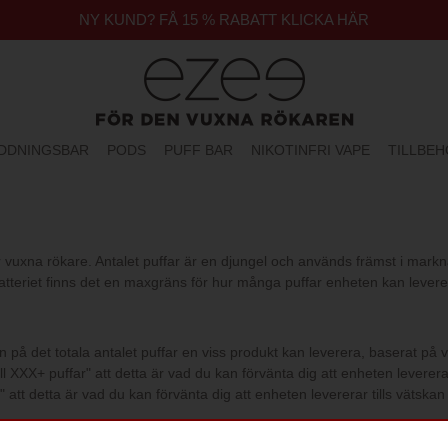
NY KUND? FÅ 15 % RABATT KLICKA HÄR
DDNINGSBAR
PODS
PUFF BAR
NIKOTINFRI VAPE
TILLBE
 för vuxna rökare. Antalet puffar är en djungel och används främst i mark
batteriet finns det en maxgräns för hur många puffar enheten kan leverera
ion på det totala antalet puffar en viss produkt kan leverera, baserat p
X+ puffar" att detta är vad du kan förvänta dig att enheten levererar, t
t detta är vad du kan förvänta dig att enheten levererar tills vätskan 