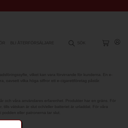
HÖR
BLI ÅTERFÖRSÄLJARE
SÖK
nadsföringssyfte, vilket kan vara förvirrande för kunderna. En e-
, oavsett vilka höga siffror ett e-cigarettföretag påstår.
å vår och våra användares erfarenhet. Produkter har en gräns. För
ills vätskan är slut och/eller batteriet är urladdat. För våra
i podden eller patronerna tar slut.