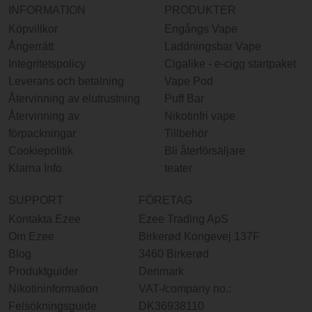
INFORMATION
PRODUKTER
Köpvillkor
Engångs Vape
Ångerrätt
Laddningsbar Vape
Integritetspolicy
Cigalike - e-cigg startpaket
Leverans och betalning
Vape Pod
Återvinning av elutrustning
Puff Bar
Återvinning av
Nikotinfri vape
förpackningar
Tillbehör
Cookiepolitik
Bli återförsäljare
Klarna Info
teater
SUPPORT
FÖRETAG
Kontakta Ezee
Ezee Trading ApS
Om Ezee
Birkerød Kongevej 137F
Blog
3460 Birkerød
Produktguider
Denmark
Nikotininformation
VAT-/company no.:
Felsökningsguide
DK36938110