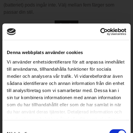
(batteriet) pods ingår inte. Välj mellan fem färger som
passar din stil.
Vad är en Puff Bar?
En Puff Bar är en typ av engångs e-cigarett. Den är färdig att
Denna webbplats använder cookies
använda direkt ur förpackningen, innehåller e-vätska med
Vi använder enhetsidentifierare för att anpassa innehållet
eller utan nikotin, och kräver varken laddning eller
till användarna, tillhandahålla funktioner för sociala
påfyllning.
medier och analysera vår trafik. Vi vidarebefordrar även
sådana identifierare och annan information från din enhet
Produkten har blivit populär bland vuxna användare som
till analysföretag som vi samarbetar med. Dessa kan i
söker en enkel och diskret lösning för nikotinintag. Enheten
sin tur kombinera informationen med annan information
aktiveras automatiskt när du drar in ånga – och kastas efter
som du har tillhandahållit eller som de har samlat in när
att vätskan är slut.
du har använt deras tjänster. Detaljerad information och
hur du när som helst kan återkalla ditt samtycke finns i
Puff Bars finns i olika smaker, men i Sverige är det endast
vår
integritetspolicy
.
tillåtet att sälja vissa godkända varianter. Hos Ezee
Samtyckesval