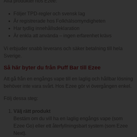
Alla produkter hos Ezee:
Följer TPD-regler och svensk lag
Är registrerade hos Folkhälsomyndigheten
Har tydlig innehållsdeklaration
Är enkla att använda – ingen erfarenhet krävs
Vi erbjuder snabb leverans och säker betalning till hela
Sverige.
Så här byter du från Puff Bar till Ezee
Att gå från en engångs vape till en laglig och hållbar lösning
behöver inte vara svårt. Hos Ezee gör vi övergången enkel.
Följ dessa steg:
Välj rätt produkt
Bestäm om du vill ha en laglig engångs vape (som
Ezee Go) eller ett återfyllningsbart system (som Ezee
Next).