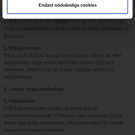
Endast nödvändiga cookies
Varför är Puff Bars kontroversiella?
Puff Bars har väckt stor debatt i Sverige och andra länder.
Trots sin enkelhet finns det flera skäl till varför produkten är
ifrågasatt.
1. Miljöpåverkan
Eftersom Puff Bars är engångsprodukter slängs de efter
användning. Varje enhet innehåller batteri, plast och
elektronik, vilket bidrar till ökade mängder avfall och
miljöproblem.
2. Lockar unga användare
3. Hälsorisker
Puff Bars innehåller nikotin, ett ämne som är
beroendeframkallande. Produkten kan användas i höga
doser utan tydlig doskontroll, vilket ökar risken för snabb
tolerans och starkt beroende.