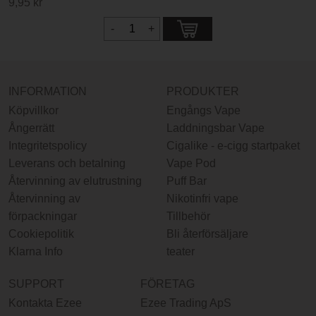
9,95 kr
INFORMATION
PRODUKTER
Köpvillkor
Engångs Vape
Ångerrätt
Laddningsbar Vape
Integritetspolicy
Cigalike - e-cigg startpaket
Leverans och betalning
Vape Pod
Återvinning av elutrustning
Puff Bar
Återvinning av
Nikotinfri vape
förpackningar
Tillbehör
Cookiepolitik
Bli återförsäljare
Klarna Info
teater
SUPPORT
FÖRETAG
Kontakta Ezee
Ezee Trading ApS