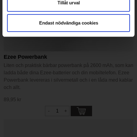
Tillåt urval
Endast nödvändiga cookies
Ezee Powerbank
Liten och praktisk bärbar powerbank på 2600 mAh, som kan
ladda både dina Ezee-batterier och din mobiltelefon. Ezee
Powerbank levereras i silvermetall och i en låda med kablar
och allt.
89,95 kr