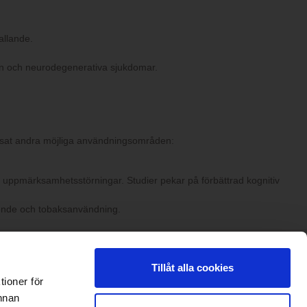
allande.
ion och neurodegenerativa sjukdomar.
 visat andra möjliga användningsområden:
ch uppmärksamhetsstörningar. Studier pekar på förbättrad kognitiv
eroende och tobaksanvändning.
Tillåt alla cookies
tioner för
annan