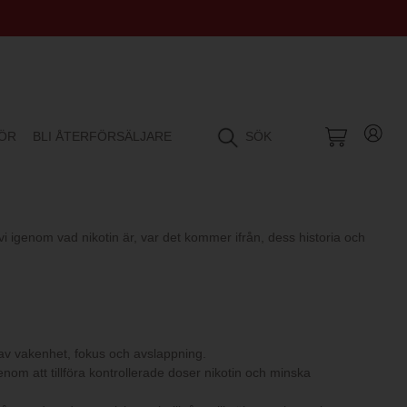
HÖR
BLI ÅTERFÖRSÄLJARE
SÖK
 igenom vad nikotin är, var det kommer ifrån, dess historia och
 av vakenhet, fokus och avslappning.
nom att tillföra kontrollerade doser nikotin och minska