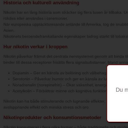
Historia och kulturell användning
Nikotin har en lång historia som sträcker sig flera tusen år tillbaka.
rökdes eller användes i ceremonier.
När europeiska upptäcktsresande anlände till Amerika, tog de snabbt
Asien.
Nikotinets beroendeframkallande egenskaper bidrog starkt till tobaks
Hur nikotin verkar i kroppen
Nikotin påverkar främst det centrala nervsystemet genom att binda till
binder till dessa receptorer frisätts flera signalsubstanser, bland anna
Dopamin – Ger en känsla av belöning och välbehag, vilket bidrar
Serotonin – Påverkar humör och ger en känsla av lugn och avs
Noradrenalin (norepinefrin) – Ökar vakenhet, energi och fokus.
Du m
Acetylkolin – Förbättrar minne och kognitiva funktioner.
Nikotin kan ha både stimulerande och lugnande effekter, beroende p
avslappnande effekt och minska stress och oro.
Nikotinprodukter och konsumtionsmetoder
Nikotin konsumeras i flera olika former – både traditionella och mod