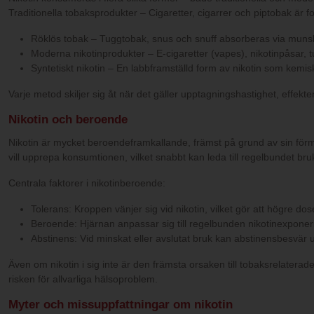
Traditionella tobaksprodukter – Cigaretter, cigarrer och piptobak är
Röklös tobak – Tuggtobak, snus och snuff absorberas via mun
Moderna nikotinprodukter – E-cigaretter (vapes), nikotinpåsar, 
Syntetiskt nikotin – En labbframställd form av nikotin som kemis
Varje metod skiljer sig åt när det gäller upptagningshastighet, effekt
Nikotin och beroende
Nikotin är mycket beroendeframkallande, främst på grund av sin förm
vill upprepa konsumtionen, vilket snabbt kan leda till regelbundet bru
Centrala faktorer i nikotinberoende:
Tolerans: Kroppen vänjer sig vid nikotin, vilket gör att högre do
Beroende: Hjärnan anpassar sig till regelbunden nikotinexponer
Abstinens: Vid minskat eller avslutat bruk kan abstinensbesvär up
Även om nikotin i sig inte är den främsta orsaken till tobaksrelaterad
risken för allvarliga hälsoproblem.
Myter och missuppfattningar om nikotin