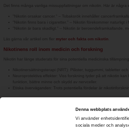
Det finns många vanliga missuppfattningar om nikotin. Här är några
"Nikotin orsakar cancer." – Tobaksrök innehåller cancerframkalla
"Nikotin finns bara i cigaretter." – Nikotin förekommer naturligt i f
"Nikotin är bara skadligt." – Nikotin är beroendeframkallande, 
Läs gärna vår artikel om fler
myter och fakta om nikotin
.
Nikotinens roll inom medicin och forskning
Nikotin har länge studerats för sina potentiella medicinska tillämp
Nikotinersättningsterapi (NRT): Plåster, tuggummi, tabletter och 
Neuroprotektiva effekter: Viss forskning tyder på att nikotin k
funktion, bättre minne och skydd av nervceller.
Etiska överväganden: Trots potentiella fördelar är nikotinforskn
INFORMATION
PRODUKTER
Köpvillkor
Engångs Vape
Denna webbplats använde
Ångerrätt
Laddningsbar Vape
Vi använder enhetsidentifie
Integritetspolicy
Cigalike - e-cigg startpaket
sociala medier och analyse