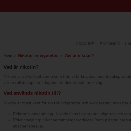
CIGALIKE
ENGÅNGS
LA
Hem
Nikotin i e-cigaretter
Vad är nikotin?
Vad är nikotin?
Nikotin är ett välkänt ämne som främst förknippas med tobaksprodukt
vilken roll det spelar i dagens produkter och forskning.
Vad används nikotin till?
Nikotin är mest känt för sin roll i cigaretter och e-cigaretter, men ha
Rekreativ användning: Nikotin finns i cigaretter, cigarrer och v
Rökavvänjning: Nikotinersättningsprodukter (som plåster, tuggum
abstinensbesvär.