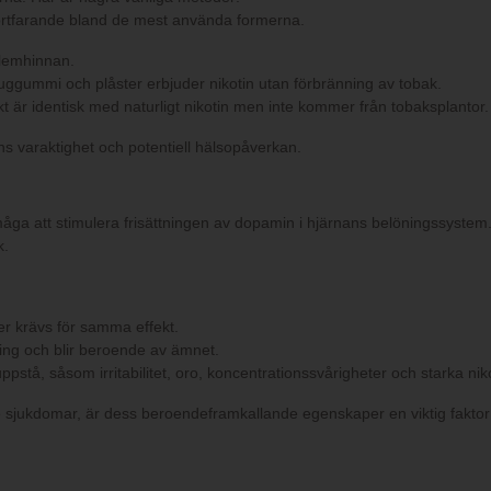
 fortfarande bland de mest använda formerna.
slemhinnan.
tuggummi och plåster erbjuder nikotin utan förbränning av tobak.
kt är identisk med naturligt nikotin men inte kommer från tobaksplantor
ens varaktighet och potentiell hälsopåverkan.
åga att stimulera frisättningen av dopamin i hjärnans belöningssystem
k.
ser krävs för samma effekt.
ing och blir beroende av ämnet.
pstå, såsom irritabilitet, oro, koncentrationssvårigheter och starka nik
e sjukdomar, är dess beroendeframkallande egenskaper en viktig faktor t