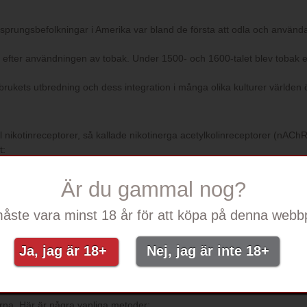
 Ursprungsbefolkningar i Amerika var bland de första att odla och använda
 efter användningen av tobak. Under 1500- och 1600-talet blev tobak e
brukets utbredning och dess integration i många olika kulturer världen 
 nikotinreceptorer, så kallade nikotinerga acetylkolinreceptorer (nAChRs
t:
 till beroende.
Är du gammal nog?
lappning.
åste vara minst 18 år för att köpa på denna webbp
å dos och hur det konsumeras. I låga doser verkar det uppiggande och 
Ja, jag är 18+
Nej, jag är inte 18+
erna. Här är några vanliga metoder: