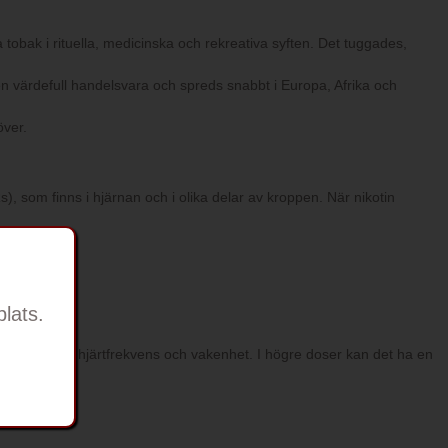
 tobak i rituella, medicinska och rekreativa syften. Det tuggades,
n värdefull handelsvara och spreds snabbt i Europa, Afrika och
över.
), som finns i hjärnan och i olika delar av kroppen. När nikotin
lats.
ökar fokus, hjärtfrekvens och vakenhet. I högre doser kan det ha en