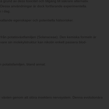
rund av dess toxicitet och tillgång till säkrare alternativ.
. Dessa användningar är dock fortfarande experimentella.
 i dag.
allande egenskaper och potentiella hälsorisker.
 från potatisväxtfamiljen (Solanaceae). Den kemiska formeln är
 vare sin molekylstruktur kan nikotin enkelt passera blod-
 potatisfamiljen, bland annat:
ar växten genom att störa insekters nervsystem. Denna evolutionära