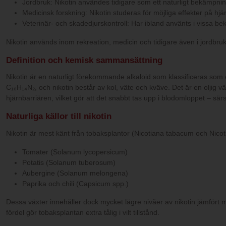
Jordbruk: Nikotin användes tidigare som ett naturligt bekämpningsm
Medicinsk forskning: Nikotin studeras för möjliga effekter på 
Veterinär- och skadedjurskontroll: Har ibland använts i vissa 
Nikotin används inom rekreation, medicin och tidigare även i jordb
Definition och kemisk sammansättning
Nikotin är en naturligt förekommande alkaloid som klassificeras som
C₁₀H₁₄N₂, och nikotin består av kol, väte och kväve. Det är en oljig v
hjärnbarriären, vilket gör att det snabbt tas upp i blodomloppet – särsk
Naturliga källor till nikotin
Nikotin är mest känt från tobaksplantor (Nicotiana tabacum och Nico
Tomater (Solanum lycopersicum)
Potatis (Solanum tuberosum)
Aubergine (Solanum melongena)
Paprika och chili (Capsicum spp.)
Dessa växter innehåller dock mycket lägre nivåer av nikotin jämfört 
fördel gör tobaksplantan extra tålig i vilt tillstånd.