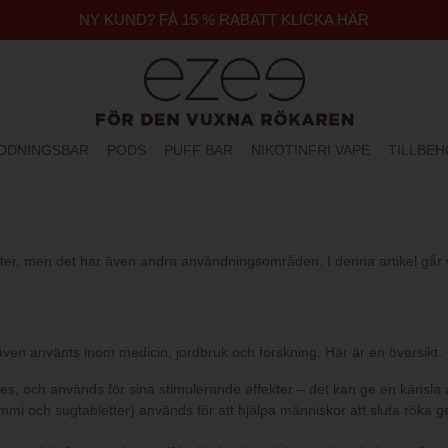
NY KUND? FÅ 15 % RABATT KLICKA HÄR
DDNINGSBAR
PODS
PUFF BAR
NIKOTINFRI VAPE
TILLBE
er, men det har även andra användningsområden. I denna artikel går vi
r även använts inom medicin, jordbruk och forskning. Här är en översikt:
apes, och används för sina stimulerande effekter – det kan ge en känsla
mi och sugtabletter) används för att hjälpa människor att sluta röka ge