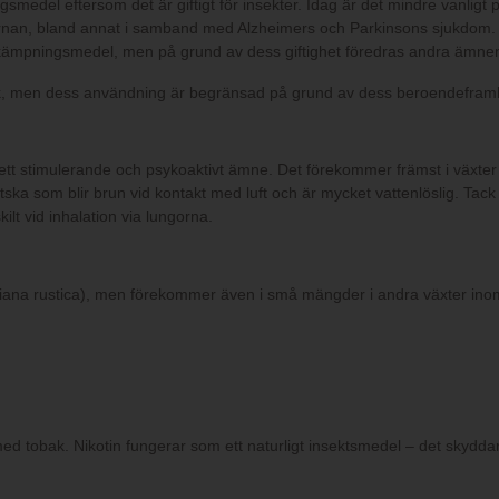
edel eftersom det är giftigt för insekter. Idag är det mindre vanligt på g
hjärnan, bland annat i samband med Alzheimers och Parkinsons sjukdom
bekämpningsmedel, men på grund av dess giftighet föredras andra ämnen
ruk, men dess användning är begränsad på grund av dess beroendeframk
 ett stimulerande och psykoaktivt ämne. Det förekommer främst i växter
ätska som blir brun vid kontakt med luft och är mycket vattenlöslig. Tack
ilt vid inhalation via lungorna.
tiana rustica), men förekommer även i små mängder i andra växter inom
med tobak. Nikotin fungerar som ett naturligt insektsmedel – det skydd