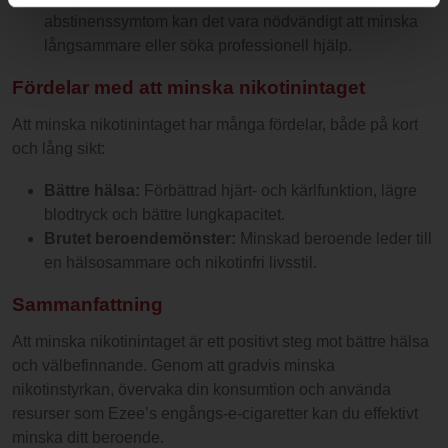
abstinenssymtom kan det vara nödvändigt att minska
långsammare eller söka professionell hjälp.
Fördelar med att minska
nikotinintaget
Att minska nikotinintaget har många fördelar, både på kort
och lång sikt:
Bättre hälsa:
Förbättrad hjärt- och kärlfunktion, lägre
blodtryck och bättre lungkapacitet.
Brutet beroendemönster:
Minskad beroende leder till
en hälsosammare och nikotinfri livsstil.
Sammanfattning
Att minska nikotinintaget är ett positivt steg mot bättre hälsa
och välbefinnande. Genom att gradvis minska
nikotinstyrkan, övervaka din konsumtion och använda
resurser som Ezee’s engångs-e-cigaretter kan du effektivt
minska ditt beroende.