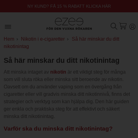
NY KUND? FÅ 15 % RABATT KLICKA HÄR
Hem
Nikotin i e-cigaretter
Så här minskar du ditt
nikotinintag
Så här minskar du ditt nikotinintag
Att minska intaget av
nikotin
är ett viktigt steg för många
som vill sluta röka eller minska sitt beroende av nikotin.
Oavsett om du använder vaping som en övergång från
cigaretter eller vill gradvis minska ditt nikotinnivå, finns det
strategier och verktyg som kan hjälpa dig. Den här guiden
ger enkla och praktiska steg för att effektivt och säkert
minska ditt nikotinintag.
Varför ska du minska ditt nikotinintag?