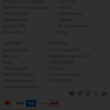
Leverans och betalning
Vape Pod
Återvinning av elutrustning
Puff Bar
Återvinning av
Nikotinfri vape
förpackningar
Tillbehör
Cookiepolitik
Bli återförsäljare
Klarna Info
teater
SUPPORT
FÖRETAG
Kontakta Ezee
Ezee Trading ApS
Om Ezee
Birkerød Kongevej 137F
Blog
3460 Birkerød
Produktguider
Denmark
Nikotininformation
VAT-/company no.:
Felsökningsguide
DK36938110
Säkerhetsinformation