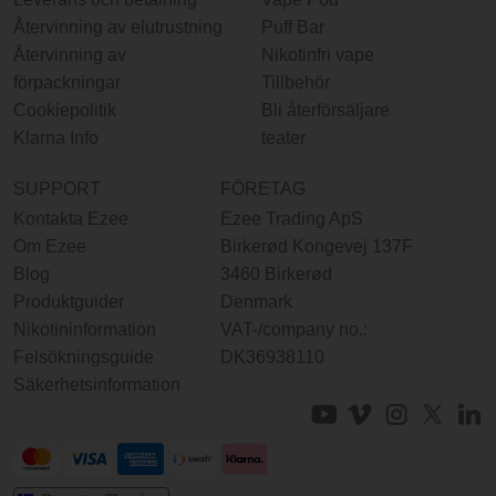
Återvinning av elutrustning
Puff Bar
Återvinning av
Nikotinfri vape
förpackningar
Tillbehör
Cookiepolitik
Bli återförsäljare
Klarna Info
teater
SUPPORT
FÖRETAG
Kontakta Ezee
Ezee Trading ApS
Om Ezee
Birkerød Kongevej 137F
Blog
3460 Birkerød
Produktguider
Denmark
Nikotininformation
VAT-/company no.:
Felsökningsguide
DK36938110
Säkerhetsinformation