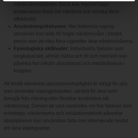
nikotinabsorptionen. Dock kan mycket höga
temperaturer bryta ner nikotinet och minska dess
effektivitet.
Användningsfrekvens:
Mer frekventa vaping-
sessioner kan leda till högre nikotinnivåer i blodet,
precis som att röka flera cigaretter ökar nikotinnivåerna.
Fysiologiska skillnader:
Individuella faktorer som
lungkapacitet, allmän hälsa och till och med kön kan
påverka hur nikotin absorberas och metaboliseras i
kroppen.
Att förstå nikotinets absorptionshastighet är viktigt för alla
som använder vapingprodukter, särskilt för dem som
övergår från rökning eller försöker kontrollera sitt
nikotinintag. Genom att vara medveten om hur faktorer som
enhetstyp, nikotinstyrka och inhalationsteknik påverkar
absorptionen kan användare fatta mer informerade beslut
om sina vapingvanor.