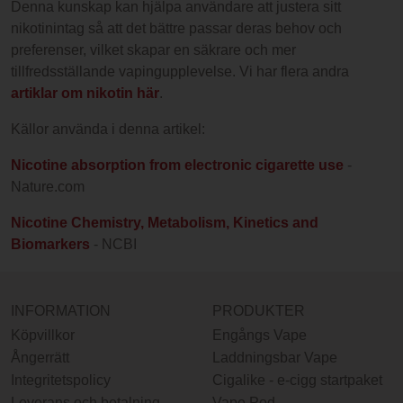
Denna kunskap kan hjälpa användare att justera sitt
nikotinintag så att det bättre passar deras behov och
preferenser, vilket skapar en säkrare och mer
tillfredsställande vapingupplevelse. Vi har flera andra
artiklar om nikotin här
.
Källor använda i denna artikel:
Nicotine absorption from electronic cigarette use
-
Nature.com
Nicotine Chemistry, Metabolism, Kinetics and
Biomarkers
- NCBI
INFORMATION
PRODUKTER
Köpvillkor
Engångs Vape
Ångerrätt
Laddningsbar Vape
Integritetspolicy
Cigalike - e-cigg startpaket
Leverans och betalning
Vape Pod