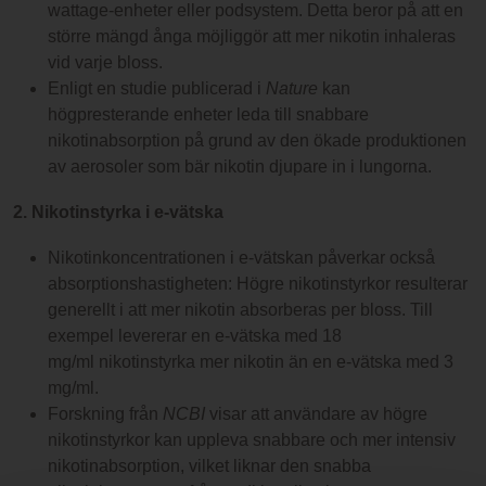
wattage-enheter eller podsystem. Detta beror på att en
större mängd ånga möjliggör att mer nikotin inhaleras
vid varje bloss.
Enligt en studie publicerad i
Nature
kan
högpresterande enheter leda till snabbare
nikotinabsorption på grund av den ökade produktionen
av aerosoler som bär nikotin djupare in i lungorna.
2. Nikotinstyrka i e-vätska
Nikotinkoncentrationen i e-vätskan påverkar också
absorptionshastigheten: Högre nikotinstyrkor resulterar
generellt i att mer nikotin absorberas per bloss. Till
exempel levererar en e-vätska med 18
mg/ml nikotinstyrka mer nikotin än en e-vätska med 3
mg/ml.
Forskning från
NCBI
visar att användare av högre
nikotinstyrkor kan uppleva snabbare och mer intensiv
nikotinabsorption, vilket liknar den snabba