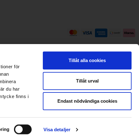
Tillåt alla cookies
tioner för
annan
Tillåt urval
ombinera
när du har
mtycke finns i
Endast nödvändiga cookies
ring
Visa detaljer