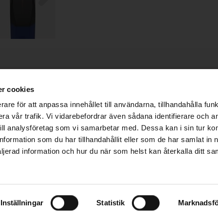
SUPPORT
FÖRETAG
Kontakta Ezee
Ezee Trading ApS
r cookies
Om Ezee
Birkerød Kongevej 137F
rare för att anpassa innehållet till användarna, tillhandahålla funk
Blog
3460 Birkerød
ra vår trafik. Vi vidarebefordrar även sådana identifierare och 
Produktguider
Denmark
 till analysföretag som vi samarbetar med. Dessa kan i sin tur k
Nikotininformation
VAT-/company no.: DK36938110
formation som du har tillhandahållit eller som de har samlat in 
Felsökningsguide
ljerad information och hur du när som helst kan återkalla ditt sa
Säkerhetsinformation
Inställningar
Statistik
Marknadsfö
gion