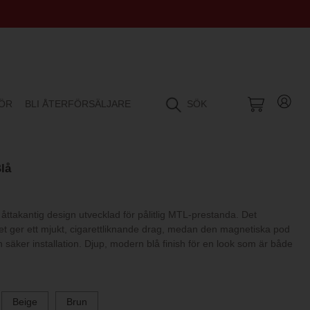
HÖR
BLI ÅTERFÖRSÄLJARE
SÖK
lå
n, åttakantig design utvecklad för pålitlig MTL-prestanda. Det
t ger ett mjukt, cigarettliknande drag, medan den magnetiska pod
 säker installation. Djup, modern blå finish för en look som är både
Beige
Brun