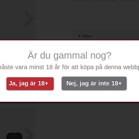
Video
Bruksanvisning
Är du gammal nog?
Innehåll
åste vara minst 18 år för att köpa på denna webbp
Produktinformation
Varför lita på Ezee?
Ja, jag är 18+
Nej, jag är inte 18+
Säkerhetsinformation