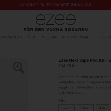
NY KUND? FÅ 15 % RABATT KLICKA HÄR
DDNINGSBAR
PODS
PUFF BAR
NIKOTINFRI VAPE
TILLBE
Ezee Next Vape Pod Kit - B
104,95 kr
Vape Pod Kit i blått har en stilre
kompakta, uppladdningsbara hölje
kopplingen säkerställer snabb och
djärv och elegant.
Färg
Svart
Silver
Blå