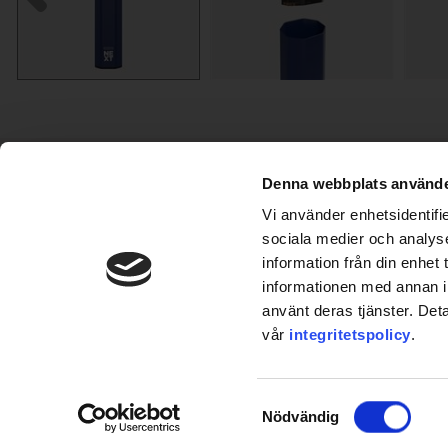
INFORMATION
PRODUKTER
Köpvillkor
Engångs Vape
Denna webbplats använde
Ångerrätt
Laddningsbar Vape
Vi använder enhetsidentifie
Integritetspolicy
Cigalike - e-cigg startpaket
sociala medier och analyse
Leverans och betalning
Vape Pod
information från din enhet
Återvinning av elutrustning
Puff Bar
informationen med annan in
Återvinning av förpackningar
Nikotinfri vape
använt deras tjänster. Deta
Cookiepolitik
Tillbehör
vår
integritetspolicy
.
Klarna Info
Bli återförsäljare
teater
Samtyckesval
Nödvändig
Country/Re