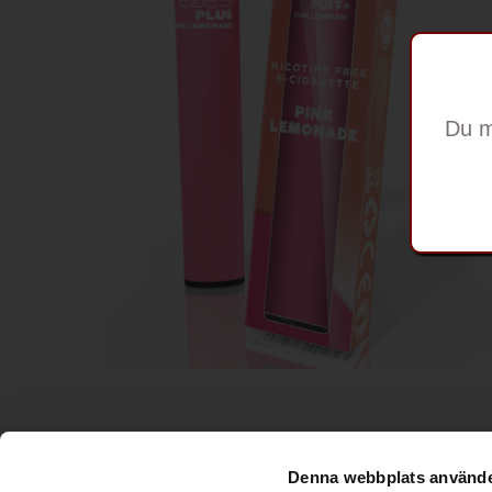
Du m
INFORMATION
PRODUKTER
Köpvillkor
Engångs Vape
Denna webbplats använde