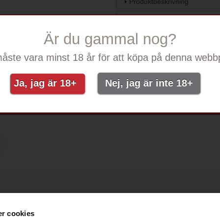
Produktbeskrivning
Produktspecifikation
Är du gammal nog?
Bruksanvisning
åste vara minst 18 år för att köpa på denna webbp
Ja, jag är 18+
Nej, jag är inte 18+
SUPPORT
FÖRETAG
Kontakta Ezee
Ezee Trading ApS
r cookies