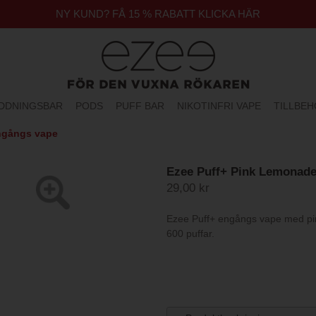
NY KUND? FÅ 15 % RABATT KLICKA HÄR
DDNINGSBAR
PODS
PUFF BAR
NIKOTINFRI VAPE
TILLBE
Engångs vape
Ezee Puff+ Pink Lemonade
29,00 kr
Ezee Puff+ engångs vape med pink
600 puffar.