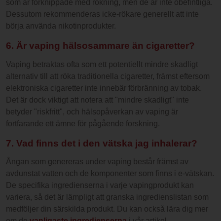
som är förknippade med rökning, men de är inte obefintliga.
Dessutom rekommenderas icke-rökare generellt att inte
börja använda nikotinprodukter.
6. Är vaping hälsosammare än cigaretter?
Vaping betraktas ofta som ett potentiellt mindre skadligt
alternativ till att röka traditionella cigaretter, främst eftersom
elektroniska cigaretter inte innebär förbränning av tobak.
Det är dock viktigt att notera att "mindre skadligt" inte
betyder "riskfritt", och hälsopåverkan av vaping är
fortfarande ett ämne för pågående forskning.
7. Vad finns det i den vätska jag inhalerar?
Ångan som genereras under vaping består främst av
avdunstat vatten och de komponenter som finns i e-vätskan.
De specifika ingredienserna i varje vapingprodukt kan
variera, så det är lämpligt att granska ingredienslistan som
medföljer din särskilda produkt. Du kan också lära dig mer
om de
vanligaste ingredienserna
i vår artikel.