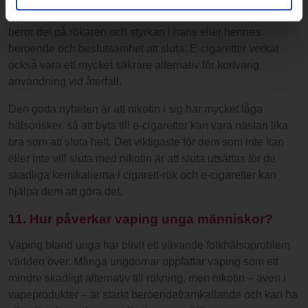
minska nikotinnivåerna. Som med farmaceutiska NRT:er
beror det på rökaren och styrkan i hans eller hennes
beroende och beslutsamhet att sluta. E-cigaretter verkar
också vara ett mycket säkrare alternativ för kortvarig
användning vid återfall.
Den goda nyheten är att nikotin i sig har mycket låga
hälsorisker, så att byta till e-cigaretter kan vara nästan lika
bra som att sluta helt. Det viktigaste för dem som inte kan
eller inte vill sluta med nikotin är att sluta utsättas för de
skadliga kemikalierna i cigarett-rök och e-cigaretter kan
hjälpa dem att göra det.
11. Hur påverkar vaping unga människor?
Vaping bland unga har blivit ett växande folkhälsoproblem
världen över. Många ungdomar uppfattar vaping som ett
mindre skadligt alternativ till rökning, men nikotin – även i
vapeprodukter – är starkt beroendeframkallande och kan ha