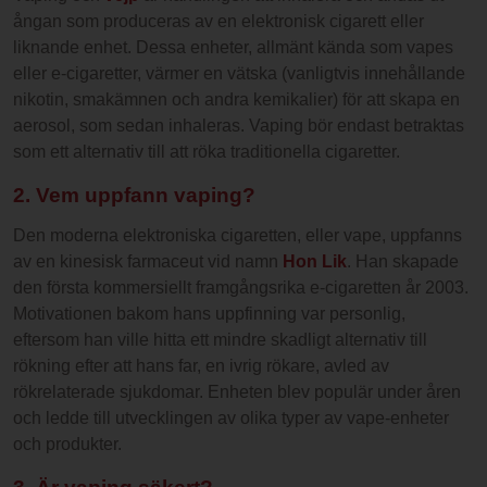
ångan som produceras av en elektronisk cigarett eller
liknande enhet. Dessa enheter, allmänt kända som vapes
eller e-cigaretter, värmer en vätska (vanligtvis innehållande
nikotin, smakämnen och andra kemikalier) för att skapa en
aerosol, som sedan inhaleras. Vaping bör endast betraktas
som ett alternativ till att röka traditionella cigaretter.
2. Vem uppfann vaping?
Den moderna elektroniska cigaretten, eller vape, uppfanns
av en kinesisk farmaceut vid namn
Hon Lik
. Han skapade
den första kommersiellt framgångsrika e-cigaretten år 2003.
Motivationen bakom hans uppfinning var personlig,
eftersom han ville hitta ett mindre skadligt alternativ till
rökning efter att hans far, en ivrig rökare, avled av
rökrelaterade sjukdomar. Enheten blev populär under åren
och ledde till utvecklingen av olika typer av vape-enheter
och produkter.