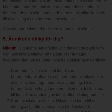
människor att sluta röka, innehåller ofta nikotin i varierande
koncentrationer. När individer använder dessa enheter
inhalerar de den nikotinberikade aerosolen, vilket kan leda
till utveckling av en beroende av nikotin.
Alla våra produkter erbjuds i en variant utan nikotin.
5. Är nikotin dåligt för dig?
Nikotin
i sig är inte helt ofarligt, och det kan ha både kort-
och långsiktiga effekter på hälsan. Här är några
överväganden om de potentiella hälsoriskerna med nikotin:
Beroende: Nikotin är känt för att vara
beroendeframkallande, och beroende av nikotin kan
utvecklas med regelbunden användning. Detta
beroende är en betydande oro, eftersom det kan leda
till fortsatt användning av tobak eller nikotinprodukter.
Kardiovaskulära effekter: Nikotin kan bidra till en
ökning av hjärtfrekvensen och blodtrycket. Dessa