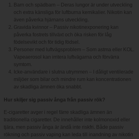
Barn och spädbarn – Deras lungor är under utveckling
och extra känsliga för luftburna kemikalier. Nikotin kan
även påverka hjärnans utveckling.
Gravida kvinnor – Passiv nikotinexponering kan
påverka fostrets tillväxt och öka risken för låg
födelsevikt och för tidig födsel.
Personer med luftvägsproblem – Som astma eller KOL.
Vapeaerosol kan irritera luftvägarna och förvärra
symtom.
Icke-användare i slutna utrymmen – I dåligt ventilerade
miljöer som bilar och mindre rum kan koncentrationen
av skadliga ämnen öka snabbt.
Hur skiljer sig passiv ånga från passiv rök?
E-cigaretter avger i regel färre skadliga ämnen än
traditionella cigaretter. De innehåller inte kolmonoxid eller
tjära, men passiv ånga är ändå inte riskfri. Både passiv
rökning och passiv vaping kan leda till inandning av nikotin