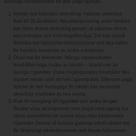
allvarliga konsekvenser för den unga hjärnan.
Nikotin och hjärnans utveckling: Hjärnan utvecklas
fram till 20-årsåldern. Nikotinexponering under tonåren
kan störa denna utveckling genom att påverka minne,
koncentration och inlärningsförmåga. Det kan också
förändra hur hjärnceller kommunicerar och öka risken
för framtida beroende av andra substanser.
Ökad risk för beroende: Många vapeprodukter
innehåller höga nivåer av nikotin – ibland mer än
vanliga cigaretter. Vissa engångsvapes innehåller lika
mycket nikotin som ett helt cigarettpaket. Eftersom unga
hjärnor är mer mottagliga för nikotin kan beroende
utvecklas snabbare än hos vuxna.
Risk för övergång till cigaretter och andra droger:
Studier visar att ungdomar som börjar med vaping har
större sannolikhet att senare börja röka traditionella
cigaretter. Denna så kallade gateway-effekt väcker oro
för långvarigt nikotinberoende och ökade hälsorisker.