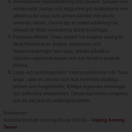
Vilseledande marknadsföring och smaker: Smaker som
sockervadd, mango och tuggummi gör produkterna mer
attraktiva för unga som annars kanske inte skulle
använda nikotin. Denna typ av marknadsföring har
bidragit till ökad användning bland tonåringar.
Psykiska effekter: Vissa studier har kopplat vaping till
ökad förekomst av ångest, depression och
humörsvängningar hos unga. Nikotin påverkar
hjärnans signalsubstanser och kan förvärra psykisk
ohälsa.
Lung- och andningsrisker: Vaping producerar inte "bara
ånga", utan en aerosol som kan innehålla skadliga
ämnen som tungmetaller, flyktiga organiska föreningar
och artificiella smakämnen. Dessa kan irritera lungorna
och på sikt leda till andningsproblem.
Referenser:
National Institute on Drug Abuse (NIDA) –
Vaping Among
Teens