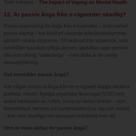
Truth Initiative –
The Impact of Vaping on Mental Health
12. Är passiv ånga från e-cigaretter skadlig?
Passiv exponering för ånga från e-cigaretter – även kallad
passiv vaping – har blivit ett växande folkhälsobekymmer,
särskilt i slutna utrymmen. Till skillnad från tobaksrök, som
innehåller tusentals giftiga ämnen, uppfattas vape-aerosol
ofta som ofarlig ”vattenånga” – men detta är en vanlig
missuppfattning.
Vad innehåller passiv ånga?
När någon andas ut ånga från en e-cigarett släpps ultrafina
partiklar, nikotin, flyktiga organiska föreningar (VOC) och
andra kemikalier ut i luften. Vissa av dessa ämnen – som
formaldehyd, bensen och tungmetaller (t.ex. bly och nickel)
– kan vara skadliga vid upprepad inandning över tid.
Vem är mest sårbar för passiv ånga?