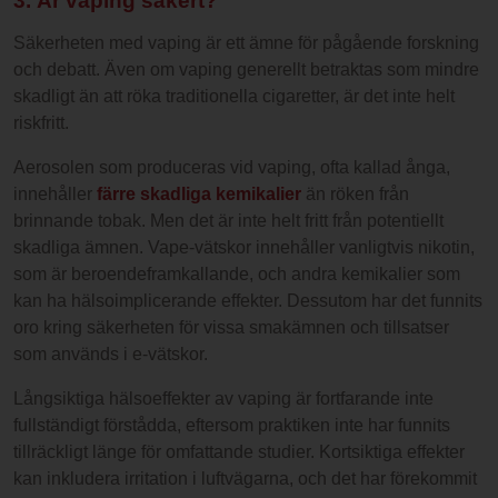
3. Är vaping säkert?
Säkerheten med vaping är ett ämne för pågående forskning
och debatt. Även om vaping generellt betraktas som mindre
skadligt än att röka traditionella cigaretter, är det inte helt
riskfritt.
Aerosolen som produceras vid vaping, ofta kallad ånga,
innehåller
färre skadliga kemikalier
än röken från
brinnande tobak. Men det är inte helt fritt från potentiellt
skadliga ämnen. Vape-vätskor innehåller vanligtvis nikotin,
som är beroendeframkallande, och andra kemikalier som
kan ha hälsoimplicerande effekter. Dessutom har det funnits
oro kring säkerheten för vissa smakämnen och tillsatser
som används i e-vätskor.
Långsiktiga hälsoeffekter av vaping är fortfarande inte
fullständigt förstådda, eftersom praktiken inte har funnits
tillräckligt länge för omfattande studier. Kortsiktiga effekter
kan inkludera irritation i luftvägarna, och det har förekommit