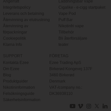
Ångerrätt
Laddningsbar Vape
Integritetspolicy
Cigalike - e-cigg startpaket
Leverans och betalning
Vape Pod
Återvinning av elutrustning
Puff Bar
Återvinning av
Nikotinfri vape
förpackningar
Tillbehör
Cookiepolitik
Bli återförsäljare
Klarna Info
teater
SUPPORT
FÖRETAG
Kontakta Ezee
Ezee Trading ApS
Om Ezee
Birkerød Kongevej 137F
Blog
3460 Birkerød
Produktguider
Denmark
Nikotininformation
VAT-/company no.:
Felsökningsguide
DK36938110
Säkerhetsinformation