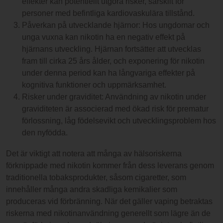
effekter kan potentiellt utgöra risker, särskilt för
personer med befintliga kardiovaskulära tillstånd.
Påverkan på utvecklande hjärnor: Hos ungdomar och
unga vuxna kan nikotin ha en negativ effekt på
hjärnans utveckling. Hjärnan fortsätter att utvecklas
fram till cirka 25 års ålder, och exponering för nikotin
under denna period kan ha långvariga effekter på
kognitiva funktioner och uppmärksamhet.
Risker under graviditet: Användning av nikotin under
graviditeten är associerad med ökad risk för prematur
förlossning, låg födelsevikt och utvecklingsproblem hos
den nyfödda.
Det är viktigt att notera att många av hälsoriskerna
förknippade med nikotin kommer från dess leverans genom
traditionella tobaksprodukter, såsom cigaretter, som
innehåller många andra skadliga kemikalier som
produceras vid förbränning. När det gäller vaping betraktas
riskerna med nikotinanvändning generellt som lägre än de