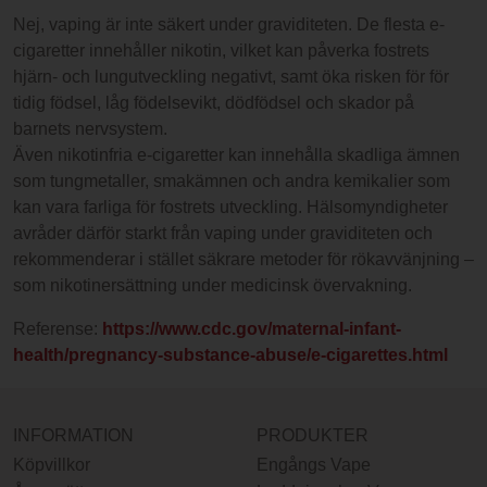
Nej, vaping är inte säkert under graviditeten. De flesta e-
cigaretter innehåller nikotin, vilket kan påverka fostrets
hjärn- och lungutveckling negativt, samt öka risken för för
tidig födsel, låg födelsevikt, dödfödsel och skador på
barnets nervsystem.
Även nikotinfria e-cigaretter kan innehålla skadliga ämnen
som tungmetaller, smakämnen och andra kemikalier som
kan vara farliga för fostrets utveckling. Hälsomyndigheter
avråder därför starkt från vaping under graviditeten och
rekommenderar i stället säkrare metoder för rökavvänjning –
som nikotinersättning under medicinsk övervakning.
Referense:
https://www.cdc.gov/maternal-infant-
health/pregnancy-substance-abuse/e-cigarettes.html
INFORMATION
PRODUKTER
Köpvillkor
Engångs Vape