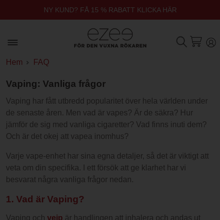
NY KUND? FÅ 15 % RABATT KLICKA HÄR
Hem
FAQ
Vaping: Vanliga frågor
Vaping har fått utbredd popularitet över hela världen under
de senaste åren. Men vad är vapes? Är de säkra? Hur
jämför de sig med vanliga cigaretter? Vad finns inuti dem?
Och är det okej att vapea inomhus?
Varje vape-enhet har sina egna detaljer, så det är viktigt att
veta om din specifika. I ett försök att ge klarhet har vi
besvarat några vanliga frågor nedan.
1. Vad är Vaping?
Vaping och
vejp
är handlingen att inhalera och andas ut