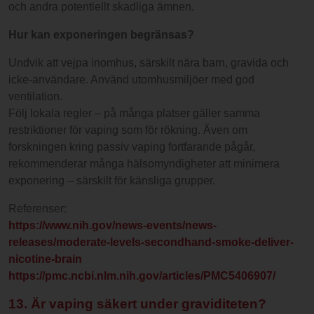
och andra potentiellt skadliga ämnen.
Hur kan exponeringen begränsas?
Undvik att vejpa inomhus, särskilt nära barn, gravida och
icke-användare. Använd utomhusmiljöer med god
ventilation.
Följ lokala regler – på många platser gäller samma
restriktioner för vaping som för rökning. Även om
forskningen kring passiv vaping fortfarande pågår,
rekommenderar många hälsomyndigheter att minimera
exponering – särskilt för känsliga grupper.
Referenser:
https://www.nih.gov/news-events/news-
releases/moderate-levels-secondhand-smoke-deliver-
nicotine-brain
https://pmc.ncbi.nlm.nih.gov/articles/PMC5406907/
13. Är vaping säkert under graviditeten?